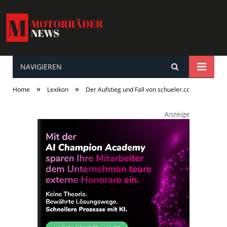
NAVIGIEREN
MotorräderNews
»
»
Home
Lexikon
Der Aufstieg und Fall von schueler.cc