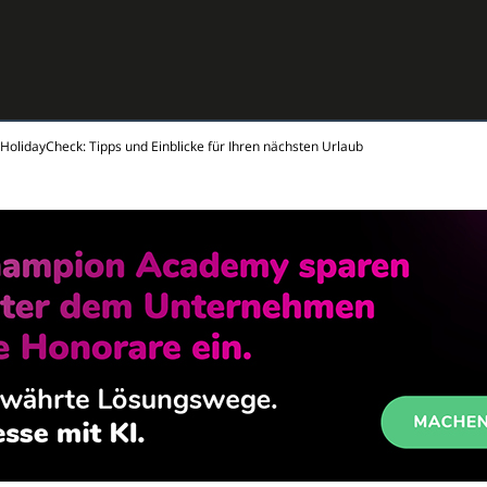
HolidayCheck: Tipps und Einblicke für Ihren nächsten Urlaub