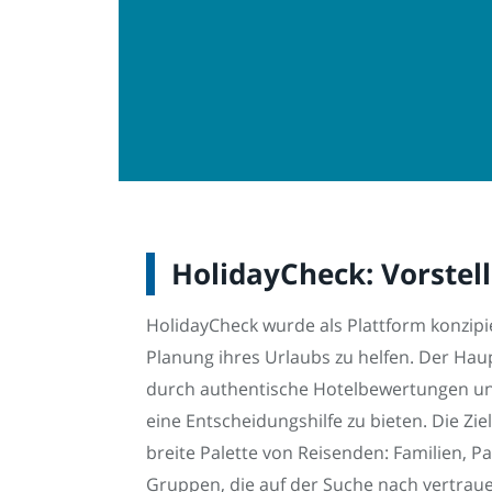
HolidayCheck: Vorstel
HolidayCheck wurde als Plattform konzipi
Planung ihres Urlaubs zu helfen. Der Hau
durch authentische Hotelbewertungen un
eine Entscheidungshilfe zu bieten. Die Zi
breite Palette von Reisenden: Familien, P
Gruppen, die auf der Suche nach vertra