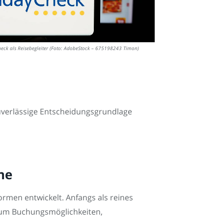
eck als Reisebegleiter (Foto: AdobeStock – 675198243 Timon)
uverlässige Entscheidungsgrundlage
ne
rmen entwickelt. Anfangs als reines
t um Buchungsmöglichkeiten,