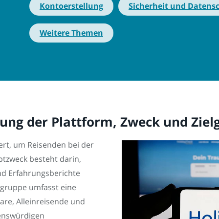
Kontoerstellung
Sicherheit und Datens
Weitere Themen
lung der Plattform, Zweck und Ziel
ert, um Reisenden bei der
ptzweck besteht darin,
d Erfahrungsberichte
elgruppe umfasst eine
aare, Alleinreisende und
uenswürdigen