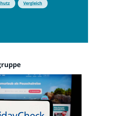
chutz
Vergleich
gruppe