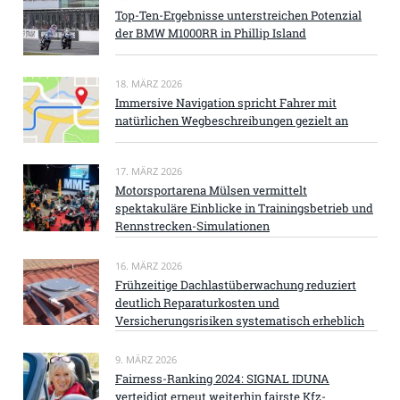
Top-Ten-Ergebnisse unterstreichen Potenzial
der BMW M1000RR in Phillip Island
18. MÄRZ 2026
Immersive Navigation spricht Fahrer mit
natürlichen Wegbeschreibungen gezielt an
17. MÄRZ 2026
Motorsportarena Mülsen vermittelt
spektakuläre Einblicke in Trainingsbetrieb und
Rennstrecken-Simulationen
16. MÄRZ 2026
Frühzeitige Dachlastüberwachung reduziert
deutlich Reparaturkosten und
Versicherungsrisiken systematisch erheblich
9. MÄRZ 2026
Fairness-Ranking 2024: SIGNAL IDUNA
verteidigt erneut weiterhin fairste Kfz-