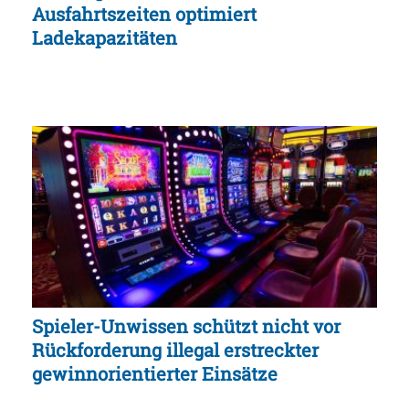
Ausfahrtszeiten optimiert
Ladekapazitäten
Spieler-Unwissen schützt nicht vor
Rückforderung illegal erstreckter
gewinnorientierter Einsätze