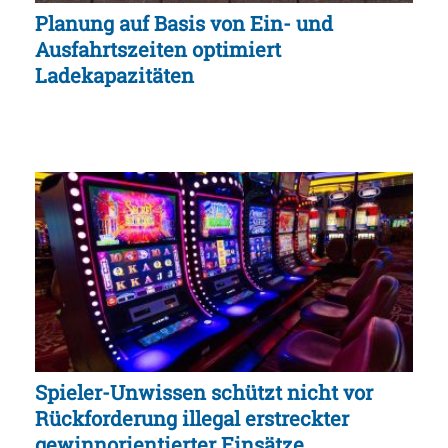
Planung auf Basis von Ein- und
Ausfahrtszeiten optimiert
Ladekapazitäten
Spieler-Unwissen schützt nicht vor
Rückforderung illegal erstreckter
gewinnorientierter Einsätze