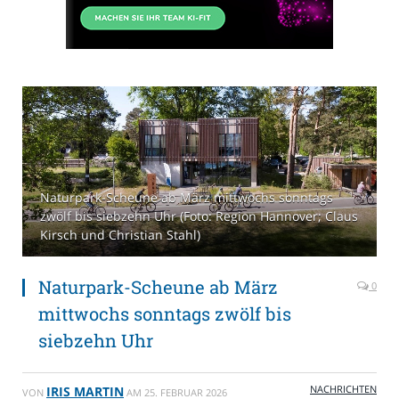
Naturpark-Scheune ab März mittwochs sonntags
zwölf bis siebzehn Uhr (Foto: Region Hannover; Claus
Kirsch und Christian Stahl)
Naturpark-Scheune ab März
0
mittwochs sonntags zwölf bis
siebzehn Uhr
NACHRICHTEN
IRIS MARTIN
VON
AM
25. FEBRUAR 2026