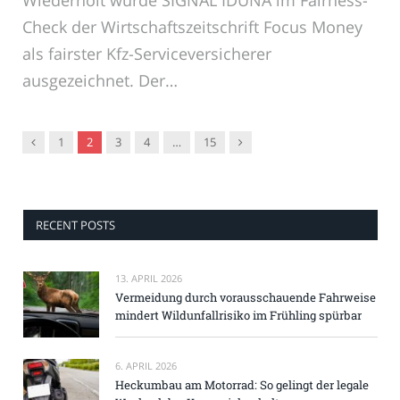
Check der Wirtschaftszeitschrift Focus Money
als fairster Kfz-Serviceversicherer
ausgezeichnet. Der…
Vorgänger
Nachfolger
1
2
3
4
…
15
RECENT POSTS
13. APRIL 2026
Vermeidung durch vorausschauende Fahrweise
mindert Wildunfallrisiko im Frühling spürbar
6. APRIL 2026
Heckumbau am Motorrad: So gelingt der legale