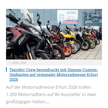
1. APRIL 2026
Tazrider-Crew beeindruckt mit Simson-Custom-
Umbauten auf regionaler Motorradmesse Erfurt
2026
Auf der Motorradmesse Erfurt 2026 trafen
1.200 Motorradfans auf 80 Aussteller in zwei
großzügigen Hallen,…