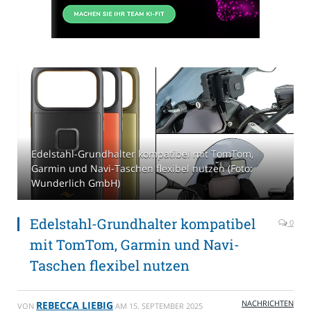
Edelstahl-Grundhalter kompatibel mit TomTom,
Garmin und Navi-Taschen flexibel nutzen (Foto:
Wunderlich GmbH)
Edelstahl-Grundhalter kompatibel
0
mit TomTom, Garmin und Navi-
Taschen flexibel nutzen
NACHRICHTEN
REBECCA LIEBIG
VON
AM
15. SEPTEMBER 2025