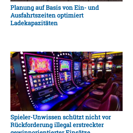
Planung auf Basis von Ein- und
Ausfahrtszeiten optimiert
Ladekapazitäten
Spieler-Unwissen schützt nicht vor
Rückforderung illegal erstreckter
gewinnorientierter Einsätze