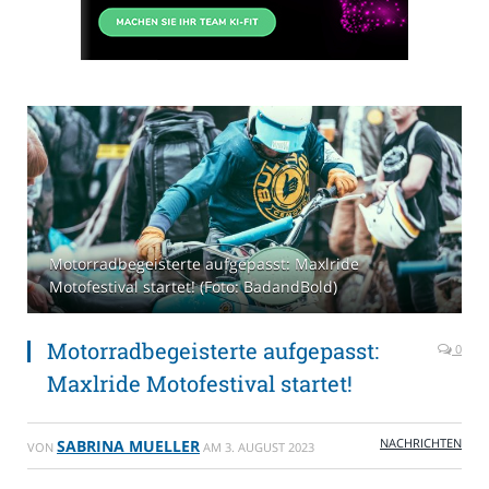
Motorradbegeisterte aufgepasst: Maxlride
Motofestival startet! (Foto: BadandBold)
Motorradbegeisterte aufgepasst:
0
Maxlride Motofestival startet!
NACHRICHTEN
SABRINA MUELLER
VON
AM
3. AUGUST 2023