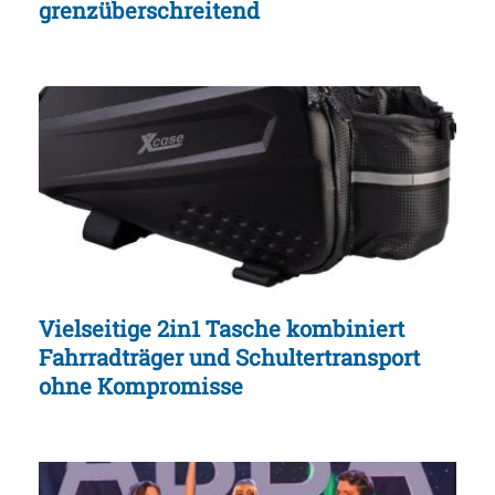
grenzüberschreitend
Vielseitige 2in1 Tasche kombiniert
Fahrradträger und Schultertransport
ohne Kompromisse