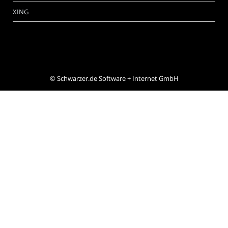
XING
©
Schwarzer.de Software + Internet GmbH