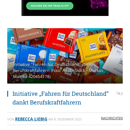
Initiative "Fahren für Deutschland" dankt
Berufskraftfahrern (Foto: AdobeStock - Markus
Mainka 420454178)
Initiative „Fahren für Deutschland“
0
dankt Berufskraftfahrern
NACHRICHTEN
REBECCA LIEBIG
VON
AM
8. DEZEMBER 2023