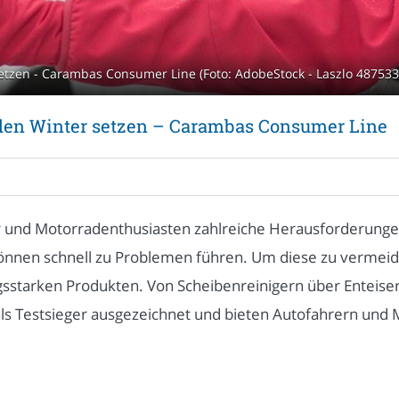
etzen - Carambas Consumer Line (Foto: AdobeStock - Laszlo 487533
 den Winter setzen – Carambas Consumer Line
rer und Motorradenthusiasten zahlreiche Herausforderunge
können schnell zu Problemen führen. Um diese zu vermei
gsstarken Produkten. Von Scheibenreinigern über Enteiser
s Testsieger ausgezeichnet und bieten Autofahrern und Mo