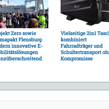
ojekt Zero sowie
Vielseitige 2in1 Tas
imapakt Flensburg
kombiniert
rdern innovative E-
Fahrradträger und
bilitätslösungen
Schultertransport o
enzüberschreitend
Kompromisse