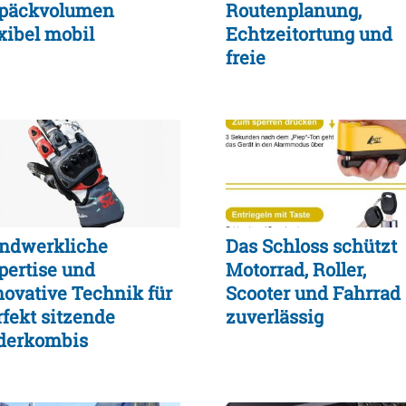
päckvolumen
Routenplanung,
exibel mobil
Echtzeitortung und
freie
Ladeflächenvermittl
ndwerkliche
Das Schloss schützt
pertise und
Motorrad, Roller,
novative Technik für
Scooter und Fahrrad
rfekt sitzende
zuverlässig
derkombis