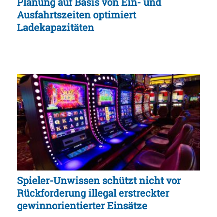
Planung auf Basis von Ein- und
Ausfahrtszeiten optimiert
Ladekapazitäten
Spieler-Unwissen schützt nicht vor
Rückforderung illegal erstreckter
gewinnorientierter Einsätze